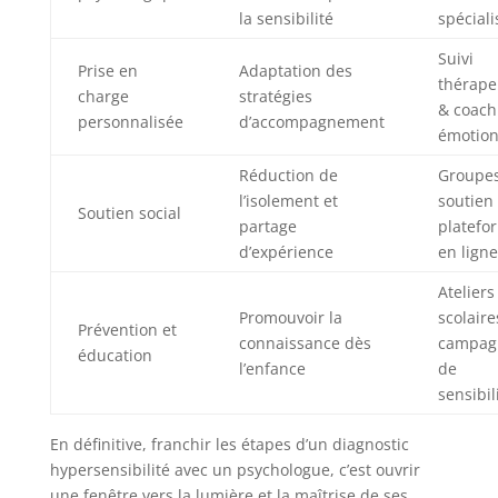
la sensibilité
spéciali
Suivi
Prise en
Adaptation des
thérape
charge
stratégies
& coach
personnalisée
d’accompagnement
émotion
Réduction de
Groupe
l’isolement et
soutien
Soutien social
partage
platefo
d’expérience
en ligne
Ateliers
Promouvoir la
scolaire
Prévention et
connaissance dès
campag
éducation
l’enfance
de
sensibil
En définitive, franchir les étapes d’un diagnostic
hypersensibilité avec un psychologue, c’est ouvrir
une fenêtre vers la lumière et la maîtrise de ses