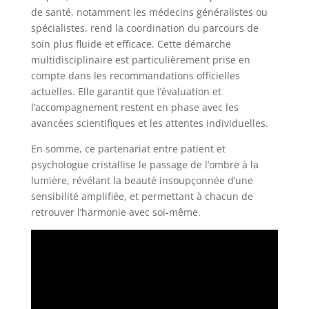
de santé, notamment les médecins généralistes ou
spécialistes, rend la coordination du parcours de
soin plus fluide et efficace. Cette démarche
multidisciplinaire est particulièrement prise en
compte dans les recommandations officielles
actuelles. Elle garantit que l’évaluation et
l’accompagnement restent en phase avec les
avancées scientifiques et les attentes individuelles.
En somme, ce partenariat entre patient et
psychologue cristallise le passage de l’ombre à la
lumière, révélant la beauté insoupçonnée d’une
sensibilité amplifiée, et permettant à chacun de
retrouver l’harmonie avec soi-même.