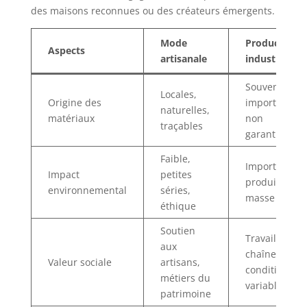
des maisons reconnues ou des créateurs émergents.
Mode
Production
Aspects
artisanale
industrielle
Souvent
Locales,
Origine des
importées,
naturelles,
matériaux
non
traçables
garanties
Faible,
Important,
Impact
petites
produits en
environnemental
séries,
masse
éthique
Soutien
Travail à la
aux
chaîne,
Valeur sociale
artisans,
conditions
métiers du
variables
patrimoine