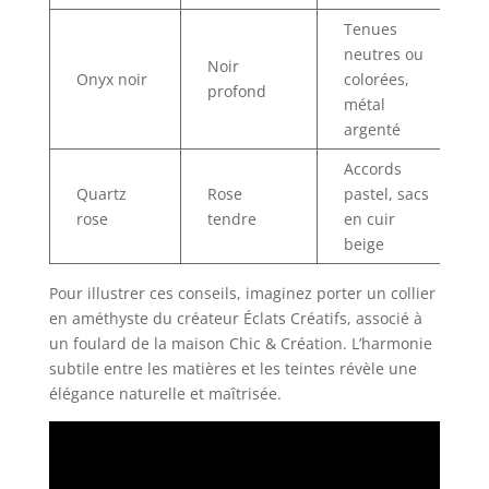
Tenues
neutres ou
Noir
Onyx noir
colorées,
profond
métal
argenté
Accords
Quartz
Rose
pastel, sacs
rose
tendre
en cuir
beige
Pour illustrer ces conseils, imaginez porter un collier
en améthyste du créateur Éclats Créatifs, associé à
un foulard de la maison Chic & Création. L’harmonie
subtile entre les matières et les teintes révèle une
élégance naturelle et maîtrisée.