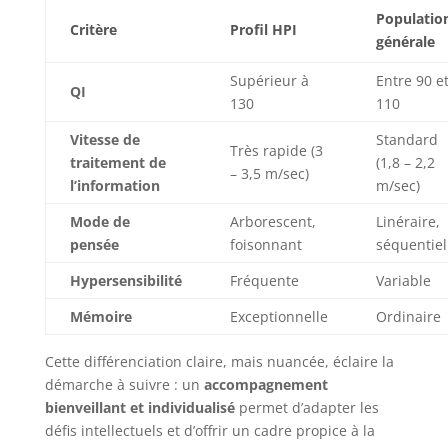
Populatio
Critère
Profil HPI
générale
Supérieur à
Entre 90 e
QI
130
110
Vitesse de
Standard
Très rapide (3
traitement de
(1,8 – 2,2
– 3,5 m/sec)
l’information
m/sec)
Mode de
Arborescent,
Linéraire,
pensée
foisonnant
séquentiel
Hypersensibilité
Fréquente
Variable
Mémoire
Exceptionnelle
Ordinaire
Cette différenciation claire, mais nuancée, éclaire la
démarche à suivre : un
accompagnement
bienveillant et individualisé
permet d’adapter les
défis intellectuels et d’offrir un cadre propice à la