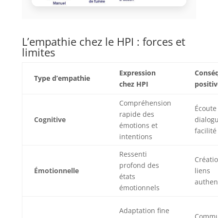
L’empathie chez le HPI : forces et
limites
Expression
Consé
Type d’empathie
chez HPI
positi
Compréhension
Écoute 
rapide des
Cognitive
dialog
émotions et
facilité
intentions
Ressenti
Créati
profond des
Émotionnelle
liens
états
authen
émotionnels
Adaptation fine
Commu