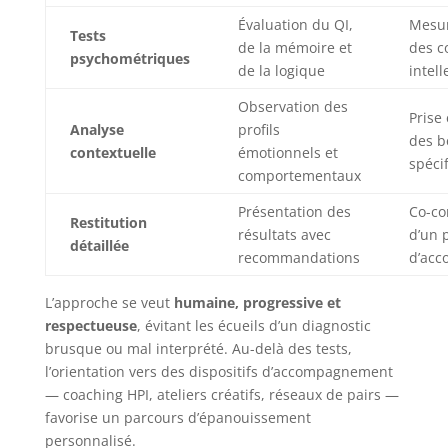
Évaluation du QI,
Mesur
Tests
de la mémoire et
des c
psychométriques
de la logique
intell
Observation des
Prise
Analyse
profils
des b
contextuelle
émotionnels et
spéci
comportementaux
Présentation des
Co-co
Restitution
résultats avec
d’un 
détaillée
recommandations
d’ac
L’approche se veut
humaine, progressive et
respectueuse
, évitant les écueils d’un diagnostic
brusque ou mal interprété. Au-delà des tests,
l’orientation vers des dispositifs d’accompagnement
— coaching HPI, ateliers créatifs, réseaux de pairs —
favorise un parcours d’épanouissement
personnalisé.