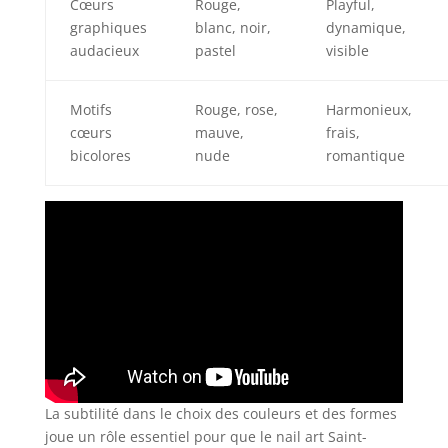
Cœurs
Rouge,
Playful,
graphiques
blanc, noir,
dynamique,
audacieux
pastel
visible
Motifs
Rouge, rose,
Harmonieux,
cœurs
mauve,
frais,
bicolores
nude
romantique
La subtilité dans le choix des couleurs et des formes
joue un rôle essentiel pour que le nail art Saint-