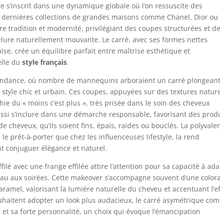
ge s’inscrit dans une dynamique globale où l’on ressuscite des
s dernières collections de grandes maisons comme Chanel, Dior ou
 tradition et modernité, privilégiant des coupes structurées et d
lure naturellement mouvante. Le carré, avec ses formes nettes
aise, crée un équilibre parfait entre maîtrise esthétique et
elle du
style français
.
 tendance, où nombre de mannequins arboraient un carré plongean
style chic et urbain. Ces coupes, appuyées sur des textures nature
ie du « moins c’est plus », très prisée dans le soin des cheveux
 aussi s’inclure dans une démarche responsable, favorisant des prod
 cheveux, qu’ils soient fins, épais, raides ou bouclés. La polyvale
le prêt-à-porter que chez les influenceuses lifestyle, la rend
t conjuguer élégance et naturel.
ffilé avec une frange effilée attire l’attention pour sa capacité à ad
reau aux soirées. Cette makeover s’accompagne souvent d’une color
mel, valorisant la lumière naturelle du cheveu et accentuant l’ef
ouhaitent adopter un look plus audacieux, le carré asymétrique co
é et sa forte personnalité, un choix qui évoque l’émancipation