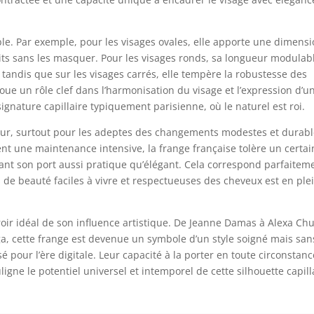
ble. Par exemple, pour les visages ovales, elle apporte une dimens
ts sans les masquer. Pour les visages ronds, sa longueur modulab
 tandis que sur les visages carrés, elle tempère la robustesse des
 joue un rôle clef dans l’harmonisation du visage et l’expression d’u
ignature capillaire typiquement parisienne, où le naturel est roi.
jeur, surtout pour les adeptes des changements modestes et durabl
nt une maintenance intensive, la frange française tolère un certai
ant son port aussi pratique qu’élégant. Cela correspond parfaitem
e beauté faciles à vivre et respectueuses des cheveux est en ple
ir idéal de son influence artistique. De Jeanne Damas à Alexa Ch
ga, cette frange est devenue un symbole d’un style soigné mais san
 pour l’ère digitale. Leur capacité à la porter en toute circonstanc
igne le potentiel universel et intemporel de cette silhouette capill