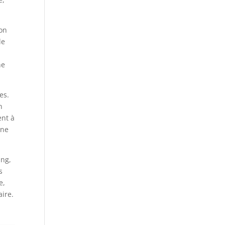
ion
le
ne
es.
n
ent à
ine
ung,
s
e,
aire.