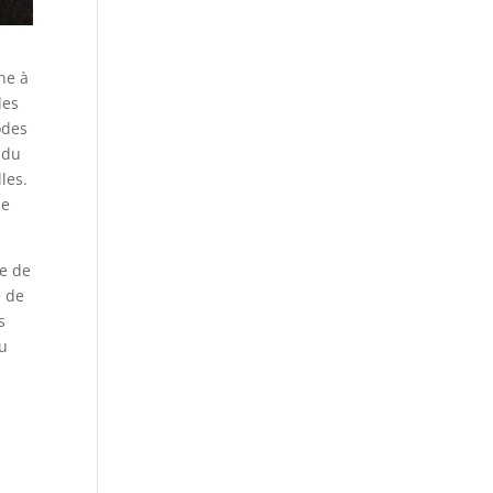
ne à
les
odes
 du
les.
ne
he de
e de
s
du