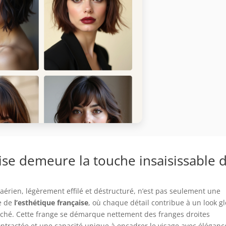
ise demeure la touche insaisissable 
aérien, légèrement effilé et déstructuré, n’est pas seulement une
e de
l’esthétique française
, où chaque détail contribue à un look g
 léché. Cette frange se démarque nettement des franges droites
contractée et une capacité unique à encadrer le visage avec éléganc