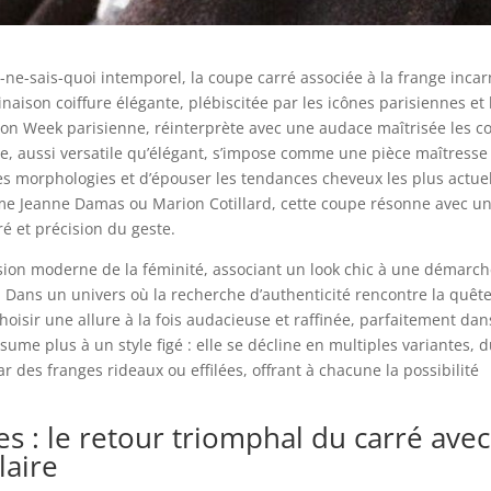
e-ne-sais-quoi intemporel, la coupe carré associée à la frange incar
naison coiffure élégante, plébiscitée par les icônes parisiennes et 
hion Week parisienne, réinterprète avec une audace maîtrisée les c
aire, aussi versatile qu’élégant, s’impose comme une pièce maîtresse
es morphologies et d’épouser les tendances cheveux les plus actuel
e Jeanne Damas ou Marion Cotillard, cette coupe résonne avec u
é et précision du geste.
 vision moderne de la féminité, associant un look chic à une démarc
 Dans un univers où la recherche d’authenticité rencontre la quêt
choisir une allure à la fois audacieuse et raffinée, parfaitement dan
sume plus à un style figé : elle se décline en multiples variantes, 
 des franges rideaux ou effilées, offrant à chacune la possibilité
 : le retour triomphal du carré avec
laire