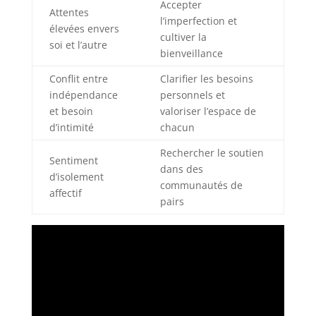
Accepter
Attentes
l’imperfection et
élevées envers
cultiver la
soi et l’autre
bienveillance
Conflit entre
Clarifier les besoins
indépendance
personnels et
et besoin
valoriser l’espace de
d’intimité
chacun
Rechercher le soutien
Sentiment
dans des
d’isolement
communautés de
affectif
pairs