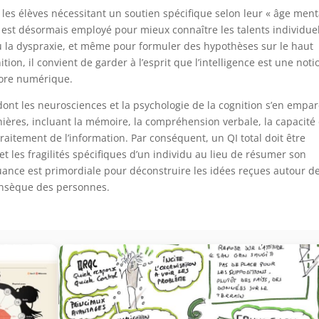
t les élèves nécessitant un soutien spécifique selon leur « âge ment
 Il est désormais employé pour mieux connaître les talents individue
u la dyspraxie, et même pour formuler des hypothèses sur le haut
nition, il convient de garder à l’esprit que l’intelligence est une noti
core numérique.
dont les neurosciences et la psychologie de la cognition s’en empar
nières, incluant la mémoire, la compréhension verbale, la capacité
raitement de l’information. Par conséquent, un QI total doit être
s et les fragilités spécifiques d’un individu au lieu de résumer son
nuance est primordiale pour déconstruire les idées reçues autour de
trinsèque des personnes.