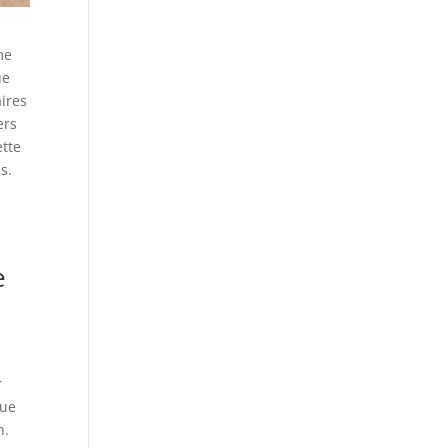
me
ue
aires
ers
ette
s.
e
r
lue
n.