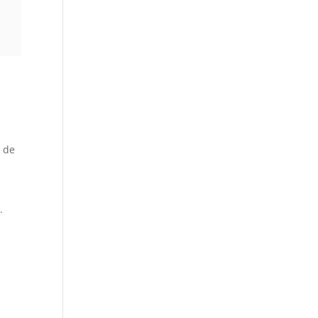
s de
.