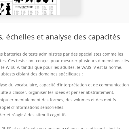
, échelles et analyse des capacités
des batteries de tests administrés par des spécialistes comme les
tes. Ces tests sont conçus pour mesurer plusieurs dimensions clé
st le WISC V, tandis que pour les adultes, le WAIS IV est la norme.
ubtests ciblant des domaines spécifiques :
lyse du vocabulaire, capacité d’interprétation et de communication
culté à classer, organiser les idées et penser abstraitement.
nipuler mentalement des formes, des volumes et des motifs.
rappel d’informations sensorielles.
r et réagir à des stimuli cognitifs.
 2h30 et se déroule en une seule séance, garantissant ainsi la