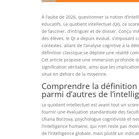
À l’aube de 2026, questionner la notion d’int
éducatifs. Le quotient intellectuel (QI), ce sc
de fasciner, d’intriguer et de diviser. Conçu in
des élèves, le QI a depuis évolué, s’imposant
contextes, allant de l’analyse cognitive à la 
définition classique se déploie une réalité comp
Cet article propose une immersion profonde da
signification véritable, ainsi que les implicati
situe en dehors de la moyenne.
Comprendre la définition 
parmi d’autres de l’intell
Le quotient intellectuel est avant tout un scor
fournir une évaluation standardisée des facult
Uliana Borzova, psychologue cognitiviste et ne
l’intelligence humaine, qui n’en reste pas mo
de l’intelligence globale, mais plutôt un indic