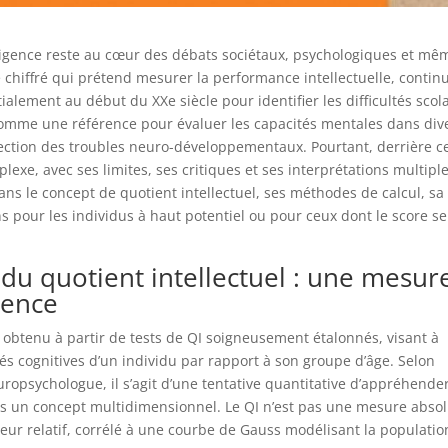
elligence reste au cœur des débats sociétaux, psychologiques et mê
ore chiffré qui prétend mesurer la performance intellectuelle, contin
itialement au début du XXe siècle pour identifier les difficultés scol
 comme une référence pour évaluer les capacités mentales dans div
détection des troubles neuro-développementaux. Pourtant, derrière c
lexe, avec ses limites, ses critiques et ses interprétations multiple
ns le concept de quotient intellectuel, ses méthodes de calcul, sa
ons pour les individus à haut potentiel ou pour ceux dont le score se
du quotient intellectuel : une mesur
igence
e obtenu à partir de tests de QI soigneusement étalonnés, visant à
és cognitives d’un individu par rapport à son groupe d’âge. Selon
uropsychologue, il s’agit d’une tentative quantitative d’appréhende
ins un concept multidimensionnel. Le QI n’est pas une mesure abso
ateur relatif, corrélé à une courbe de Gauss modélisant la populatio