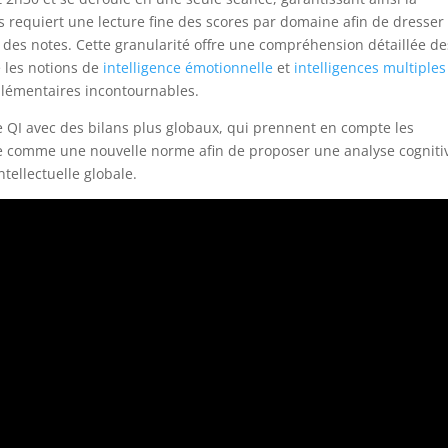
s requiert une lecture fine des scores par domaine afin de dresser
ion des notes. Cette granularité offre une compréhension détaillée de
 les notions de
intelligence émotionnelle
et
intelligences multiples
plémentaires incontournables.
 de QI avec des bilans plus globaux, qui prennent en compte les
se comme une nouvelle norme afin de proposer une analyse cogniti
tellectuelle globale.