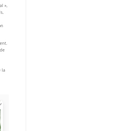
al »,
ls,
on
ent.
 de
 la