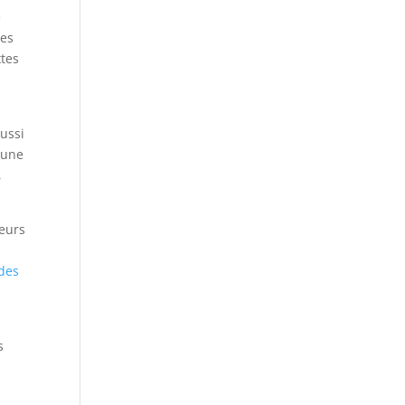
e
mes
xtes
aussi
 une
,
leurs
 des
s