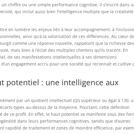
à un chiffre ou une simple performance cognitive, il s’inscrit dans 
sité, qui inclut aussi bien l’intelligence multiple que la créativité
mettre en lumière les enjeux liés à leur accompagnement, à l’inclusio
sionnelles, ainsi qu’à la valorisation de ces différences. Au cœur d
té surgit comme une réponse nouvelle, rappelant que la richesse de
voie, mais bien à l’éclat des multiples chemins qu’ils tracent. En
iel, de ses manifestations intellectuelles à ses dimensions
le d’un engagement accru pour une société qui reconnaît et cultive 
potentiel : une intelligence aux
unément par un quotient intellectuel (QI) supérieur ou égal à 130, 
écarts-types au-dessus de la moyenne. Pourtant, cette définition
ité de ce profil. En effet, le haut potentiel se manifeste sous des fo
mogénéité dans leurs performances cognitives, tandis que d’autres
t rapidité de traitement et zones de moindre efficience, par exe