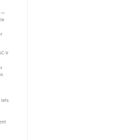
é —
ble
ur
SC-V
du
ns
 tels
ent