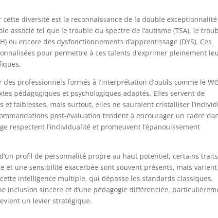
ette diversité est la reconnaissance de la double exceptionnalit
e associé tel que le trouble du spectre de l’autisme (TSA), le trou
TDAH) ou encore des dysfonctionnements d’apprentissage (DYS). Ces
onnalisées pour permettre à ces talents d’exprimer pleinement le
fiques.
 des professionnels formés à l’interprétation d’outils comme le WI
xtes pédagogiques et psychologiques adaptés. Elles servent de
t faiblesses, mais surtout, elles ne sauraient cristalliser l’indivi
commandations post-évaluation tendent à encourager un cadre da
sage respectent l’individualité et promeuvent l’épanouissement
’un profil de personnalité propre au haut potentiel, certains traits
te et une sensibilité exacerbée sont souvent présents, mais varient
ette intelligence multiple, qui dépasse les standards classiques,
 inclusion sincère et d’une pédagogie différenciée, particulièrem
evient un levier stratégique.