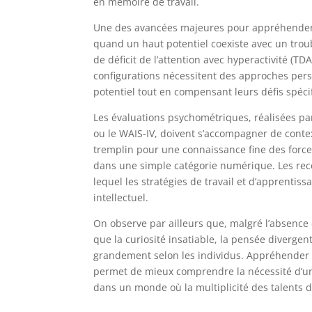
en mémoire de travail.
Une des avancées majeures pour appréhender c
quand un haut potentiel coexiste avec un troubl
de déficit de l’attention avec hyperactivité (
configurations nécessitent des approches pers
potentiel tout en compensant leurs défis spéci
Les évaluations psychométriques, réalisées par
ou le WAIS-IV, doivent s’accompagner de conte
tremplin pour une connaissance fine des forces e
dans une simple catégorie numérique. Les re
lequel les stratégies de travail et d’apprentis
intellectuel.
On observe par ailleurs que, malgré l’absence d
que la curiosité insatiable, la pensée divergen
grandement selon les individus. Appréhender c
permet de mieux comprendre la nécessité d’une
dans un monde où la multiplicité des talents d