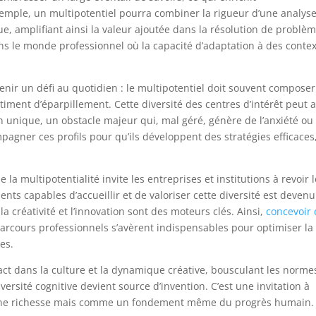
emple, un multipotentiel pourra combiner la rigueur d’une analys
ique, amplifiant ainsi la valeur ajoutée dans la résolution de problè
ns le monde professionnel où la capacité d’adaptation à des conte
nir un défi au quotidien : le multipotentiel doit souvent composer
iment d’éparpillement. Cette diversité des centres d’intérêt peut 
on unique, un obstacle majeur qui, mal géré, génère de l’anxiété ou
mpagner ces profils pour qu’ils développent des stratégies efficaces
 la multipotentialité invite les entreprises et institutions à revoir 
nts capables d’accueillir et de valoriser cette diversité est devenu
a créativité et l’innovation sont des moteurs clés. Ainsi,
concevoir
arcours professionnels s’avèrent indispensables pour optimiser la
es.
act dans la culture et la dynamique créative, bousculant les norme
versité cognitive devient source d’invention. C’est une invitation à
 une richesse mais comme un fondement même du progrès humain.